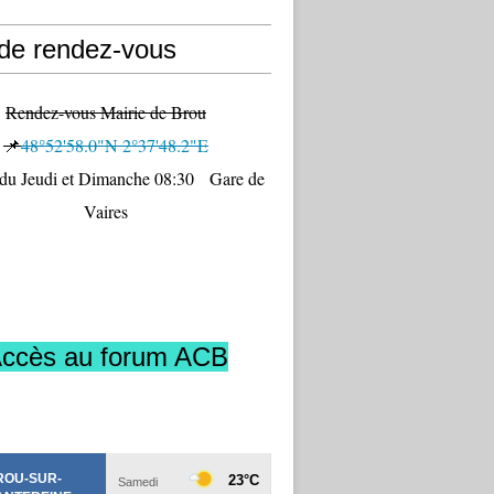
 de rendez-vous
Rendez-vous Mairie de Brou
📌
48°52'58.0"N 2°37'48.2"E
 du Jeudi et Dimanche 08:30 Gare de
Vaires
ccès au forum ACB